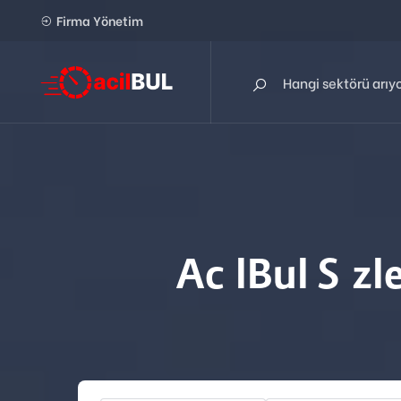
Firma Yönetim
AcilBul Sizl