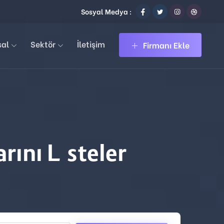
Sosyal Medya :
sal
Sektör
İletişim
Firmanı Ekle
ını Listeler