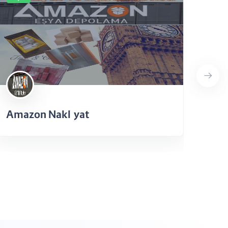
Amazon Nakliyat
Uyg