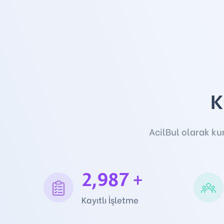
K
AcilBul olarak ku
2,987
+
Kayıtlı İşletme