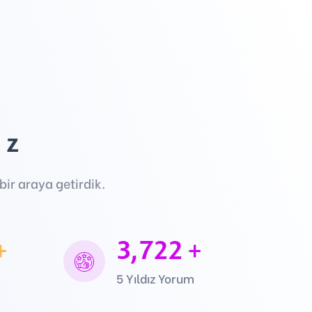
iz
ir araya getirdik.
+
3,722
+
5 Yıldız Yorum