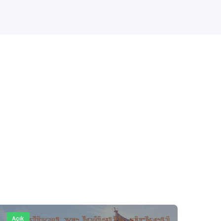
Açık
Açı