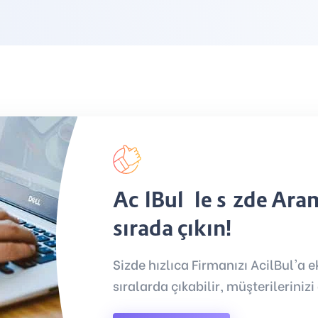
AcilBul ile sizde Ar
sırada çıkın!
Sizde hızlıca Firmanızı AcilBul'a
sıralarda çıkabilir, müşterilerinizi 