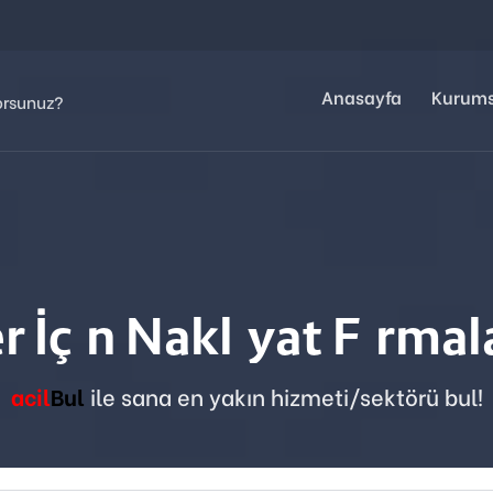
Anasayfa
Kurum
er İçin
Çilingir
Firmalar
acil
Bul
ile sana en yakın hizmeti/sektörü bul!